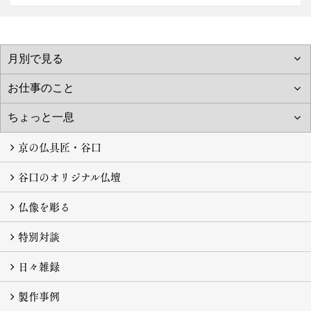
京の仏具匠・谷口
谷口のオリジナル仏壇
京仏具とは
技の結晶
仏壇が完成に至るまで
生きている仏像
仏様の住まい
受け継がれるもの
仏像を彫る
特別対談
仏像を彫る
日々雑録
特別対談 蓮香寺 樋口誠順師 ×鶴島義和
製作事例
日々雑録