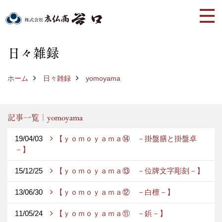
日々雑録
ホーム
日々雑録
yomoyama
記事一覧｜yomoyama
19/04/03
【ｙｏｍｏｙａｍａ⑭ －掛盤膳と掛盤卓
－】
15/12/25
【ｙｏｍｏｙａｍａ⑬ －位牌文字彫刻－】
13/06/30
【ｙｏｍｏｙａｍａ⑫ －白檀－】
11/05/24
【ｙｏｍｏｙａｍａ⑪ －鋲－】