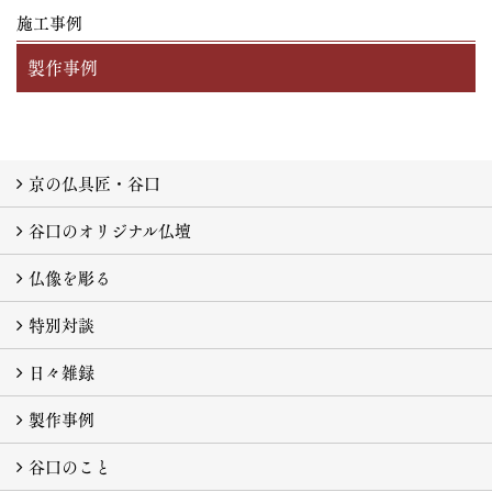
施工事例
製作事例
京の仏具匠・谷口
谷口のオリジナル仏壇
京仏具とは
技の結晶
仏壇が完成に至るまで
生きている仏像
仏様の住まい
受け継がれるもの
仏像を彫る
特別対談
仏像を彫る
日々雑録
特別対談 蓮香寺 樋口誠順師 ×鶴島義和
製作事例
日々雑録
谷口のこと
製作事例