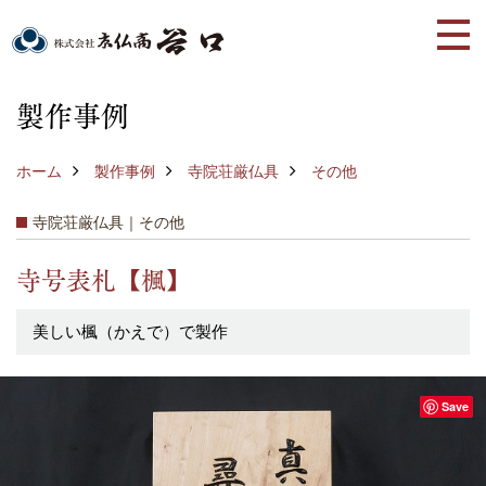
製作事例
ホーム
製作事例
寺院荘厳仏具
その他
寺院荘厳仏具｜その他
寺号表札【楓】
美しい楓（かえで）で製作
Save