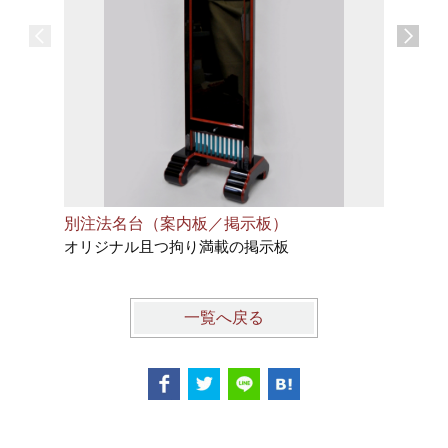
別注法名台（案内板／掲示板）
六葉型極
オリジナル且つ拘り満載の掲示板
有名すぎ
一覧へ戻る