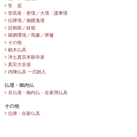
常 花
登高座・密壇／大壇・護摩壇
位牌壇／施餓鬼壇
説相箱／経箱
羅網瓔珞／馬簾／華鬘
その他
銘木仏具
浄土真宗本願寺派
真宗大谷派
内陣仏具 一式納入
仏壇・御内仏
京仏壇・御内仏・在家用仏具
その他
位牌・在家仏具