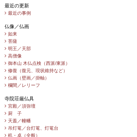
最近の更新
最近の事例
仏像／仏画
如来
菩薩
明王／天部
高僧像
御本山 木仏点検（西派/東派）
修復（復元、現状維持など）
仏画（壁画／掛軸）
欄間／レリーフ
寺院荘厳仏具
宮殿／須弥壇
厨 子
天蓋／幢幡
吊灯篭／台灯篭、灯篭台
机・卓（全般）