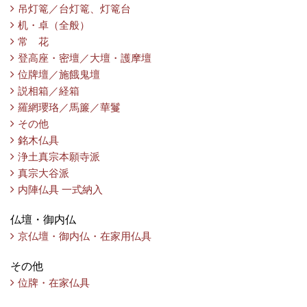
吊灯篭／台灯篭、灯篭台
机・卓（全般）
常 花
登高座・密壇／大壇・護摩壇
位牌壇／施餓鬼壇
説相箱／経箱
羅網瓔珞／馬簾／華鬘
その他
銘木仏具
浄土真宗本願寺派
真宗大谷派
内陣仏具 一式納入
仏壇・御内仏
京仏壇・御内仏・在家用仏具
その他
位牌・在家仏具