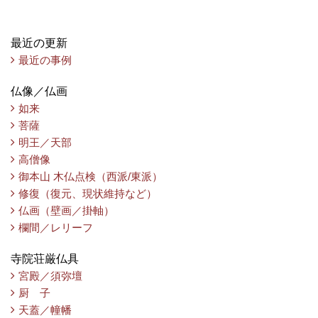
最近の更新
最近の事例
仏像／仏画
如来
菩薩
明王／天部
高僧像
御本山 木仏点検（西派/東派）
修復（復元、現状維持など）
仏画（壁画／掛軸）
欄間／レリーフ
寺院荘厳仏具
宮殿／須弥壇
厨 子
天蓋／幢幡