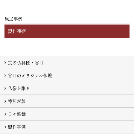
施工事例
製作事例
京の仏具匠・谷口
谷口のオリジナル仏壇
京仏具とは
技の結晶
仏壇が完成に至るまで
生きている仏像
仏様の住まい
受け継がれるもの
仏像を彫る
特別対談
仏像を彫る
日々雑録
特別対談 蓮香寺 樋口誠順師 ×鶴島義和
製作事例
日々雑録