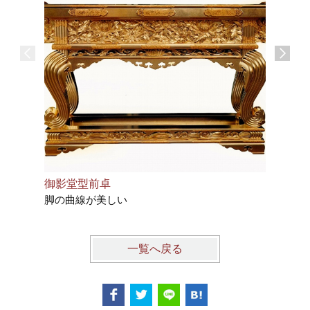
御影堂型前卓
御讃卓（
脚の曲線が美しい
一覧へ戻る